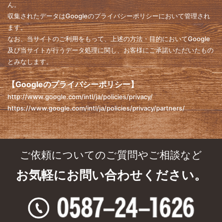
ん。
収集されたデータはGoogleのプライバシーポリシーにおいて管理され
ます。
なお、当サイトのご利用をもって、上述の方法・目的においてGoogle
及び当サイトが行うデータ処理に関し、お客様にご承諾いただいたもの
とみなします。
【Googleのプライバシーポリシー】
http://www.google.com/intl/ja/policies/privacy/
https://www.google.com/intl/ja/policies/privacy/partners/
ご依頼についてのご質問やご相談など
お気軽にお問い合わせください。