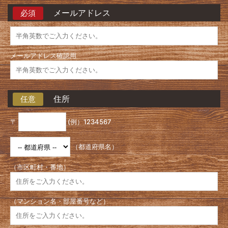
メールアドレス
必須
メールアドレス確認用
住所
任意
〒
(例）1234567
（都道府県名）
（市区町村・番地）
（マンション名・部屋番号など）