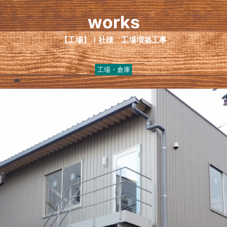
works
【工場】Ｉ社様 工場増築工事
工場・倉庫