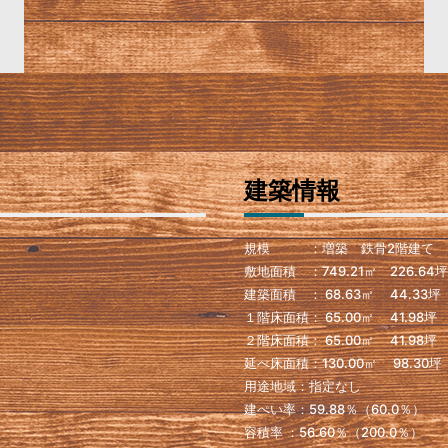
建築情報
規模 ：増築 鉄骨2階建て
敷地面積 ：749.21㎡ 226.64坪
建築面積 ： 68.63㎡ 44.33坪
１階床面積： 65.00㎡ 41.98坪
２階床面積： 65.00㎡ 41.98坪
延べ床面積：130.00㎡ 98.30坪
用途地域：指定なし
建ぺい率：59.88％（60.0％）
容積率 ：56.60％（200.0％）