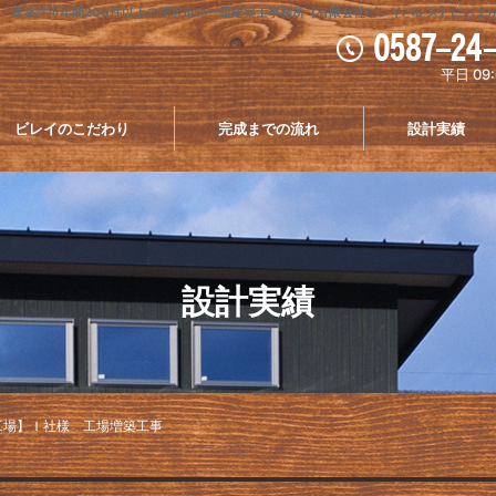
・建築許可年間200件以上の稲沢市の一級建築士事務所【有限会社ビレイパレス】におま
平日 09:
ビレイのこだわり
完成までの流れ
設計実績
設計実績
工場】Ｉ社様 工場増築工事