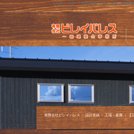
【工場】Ｉ社様 工場増築工事｜工場・倉庫｜確認申請
有限会社ビレイパレス
設計実績
工場・倉庫
【