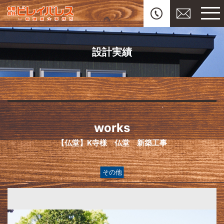
設計実績
works
【仏堂】K寺様 仏堂 新築工事
その他