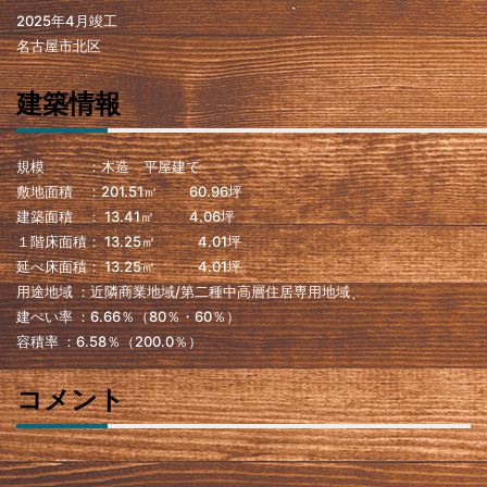
2025年4月竣工
名古屋市北区
建築情報
規模 ：木造 平屋建て
敷地面積 ：201.51㎡ 60.96坪
建築面積 ： 13.41㎡ 4.06坪
１階床面積： 13.25㎡ 4.01坪
延べ床面積： 13.25㎡ 4.01坪
用途地域 ：近隣商業地域/第二種中高層住居専用地域
建ぺい率 ：6.66％（80％・60％）
容積率 ：6.58％（200.0％）
コメント